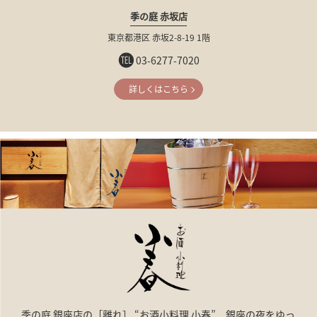
季の庭 赤坂店
東京都港区
赤坂2-8-19
1階
03-6277-7020
詳しくはこちら
季の庭 銀座店の［離れ］ “お酒小料理 小春” 銀座の夜をゆっ