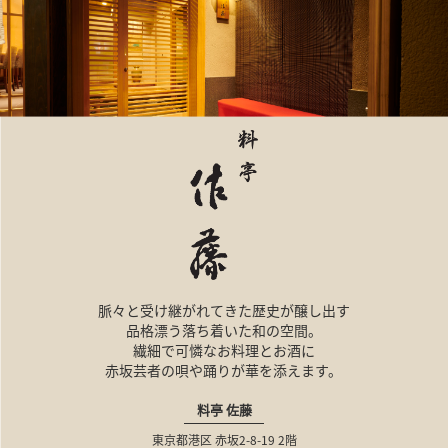
脈々と受け継がれてきた歴史が醸し出す
品格漂う落ち着いた和の空間。
繊細で可憐なお料理とお酒に
赤坂芸者の唄や踊りが華を添えます。
料亭 佐藤
東京都港区
赤坂2-8-19
2階