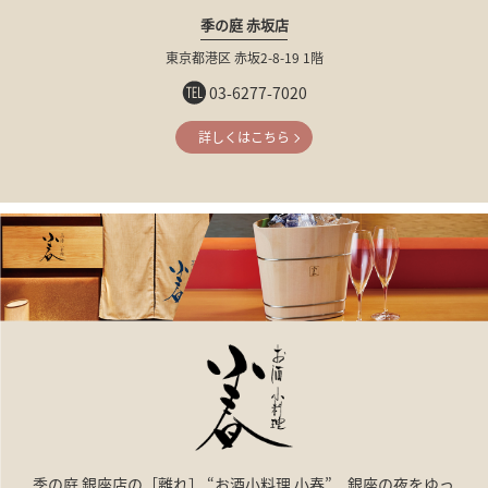
季の庭 赤坂店
東京都港区
赤坂2-8-19
1階
03-6277-7020
詳しくはこちら
季の庭 銀座店の［離れ］ “お酒小料理 小春” 銀座の夜をゆっ