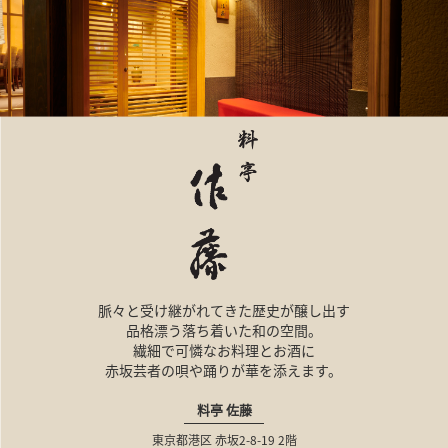
脈々と受け継がれてきた歴史が醸し出す
品格漂う落ち着いた和の空間。
繊細で可憐なお料理とお酒に
赤坂芸者の唄や踊りが華を添えます。
料亭 佐藤
東京都港区
赤坂2-8-19
2階